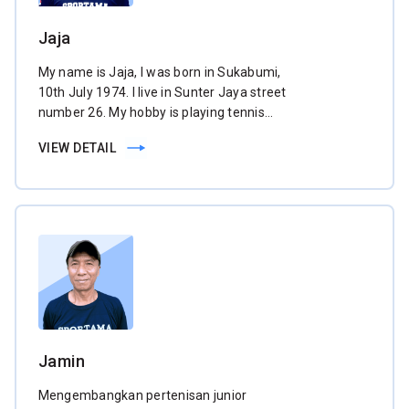
Jaja
My name is Jaja, I was born in Sukabumi,
10th July 1974. I live in Sunter Jaya street
number 26. My hobby is playing tennis
and now I work as tennis coach in
VIEW DETAIL
Sportama club. I am very enjoy with my
job.
Jamin
Mengembangkan pertenisan junior