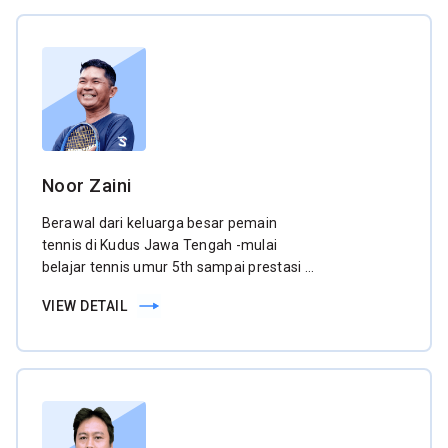
Noor Zaini
Berawal dari keluarga besar pemain
tennis di Kudus Jawa Tengah -mulai
belajar tennis umur 5th sampai prestasi /
menjuarai berbagai kejuaraan tennis
VIEW DETAIL
antar sekolah daerah / nasional dan
pernah mengikuti berbagai kejuaraan
kelompok umur ( K.U ) kejurnas dan
pemain pra-PON Jateng.